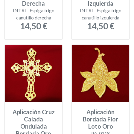
Derecha
Izquierda
INTRI - Espiga trigo
INTRI - Espiga trigo
canutillo derecha
canutillo izquierda
14,50 €
14,50 €
Aplicación Cruz
Aplicación
Calada
Bordada Flor
Ondulada
Loto Oro
Bordada Oro
PA-0118