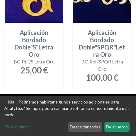
Aplicación
Aplicación
Bordado
Bordado
Doble"S"Letra
Doble"SPQR"Let
Oro
ra Oro
BC-Ref/S Letra Oro
BC-Ref/SPQR Letra
25,00 €
Oro
100,00 €
¡Hola! ¿Podríamos habilitar algunos servicios adicionales para
Analytics
? Siempre podrá cambiar o retirar su consentimiento más
Aviso legal
-
Política de privacidad
-
Política de devoluciones
tarde.
-
Gastos de envío
-
Uso de cookies
-
Ajustes de Cookies
Quiero elegir
...
Descartar todas
De acuerdo
@ Tejidos escudero web