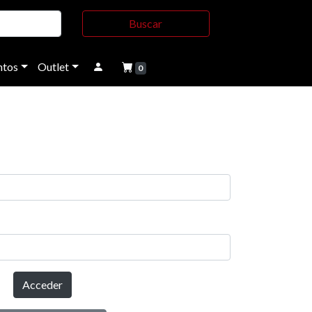
Buscar
tos
Outlet
0
Acceder