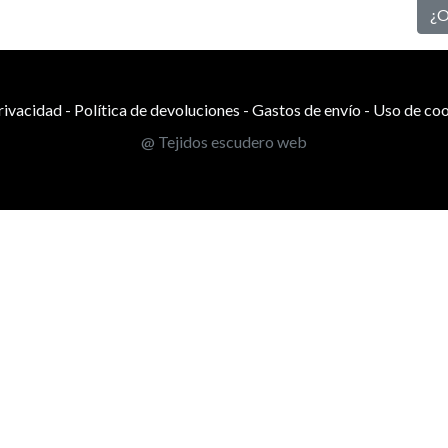
¿O
privacidad
-
Política de devoluciones
-
Gastos de envío
-
Uso de coo
@ Tejidos escudero web