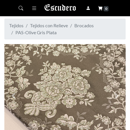
Toggle navigation
0
Tejidos
Tejidos con Relieve
Brocados
PAS-Olive Gris Plata
Previous
Next