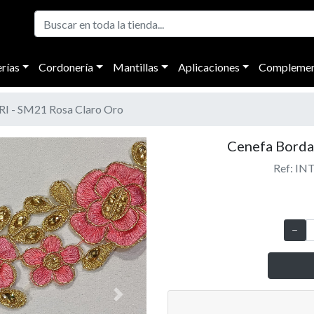
rías
Cordonería
Mantillas
Aplicaciones
Complemen
I - SM21 Rosa Claro Oro
Cenefa Borda
Ref: IN
Next