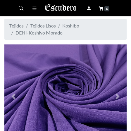
Toggle navigation
0
Tejidos
Tejidos Lisos
Koshibo
DENI-Koshivo Morado
Previous
Next